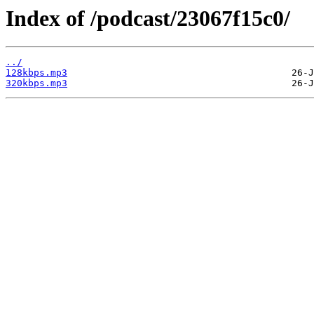
Index of /podcast/23067f15c0/
../
128kbps.mp3
320kbps.mp3