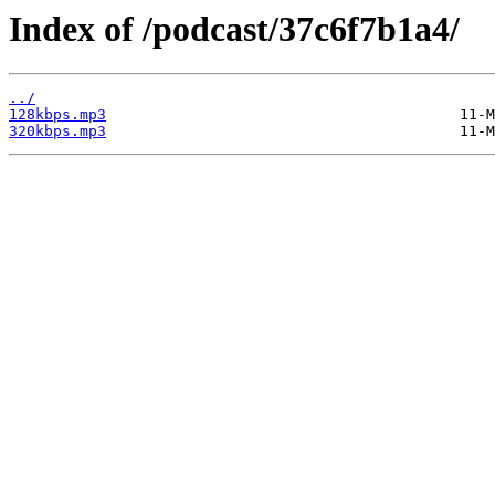
Index of /podcast/37c6f7b1a4/
../
128kbps.mp3
320kbps.mp3