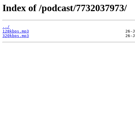
Index of /podcast/7732037973/
../
128kbps.mp3
320kbps.mp3