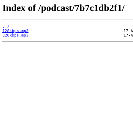
Index of /podcast/7b7c1db2f1/
../
128kbps.mp3
320kbps.mp3