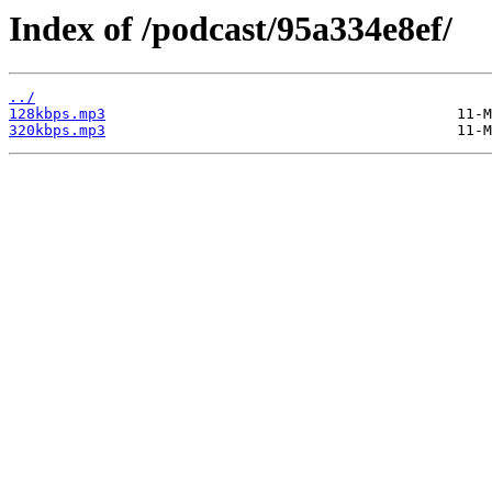
Index of /podcast/95a334e8ef/
../
128kbps.mp3
320kbps.mp3