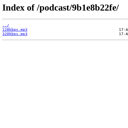
Index of /podcast/9b1e8b22fe/
../
128kbps.mp3
320kbps.mp3