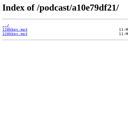
Index of /podcast/a10e79df21/
../
128kbps.mp3
320kbps.mp3