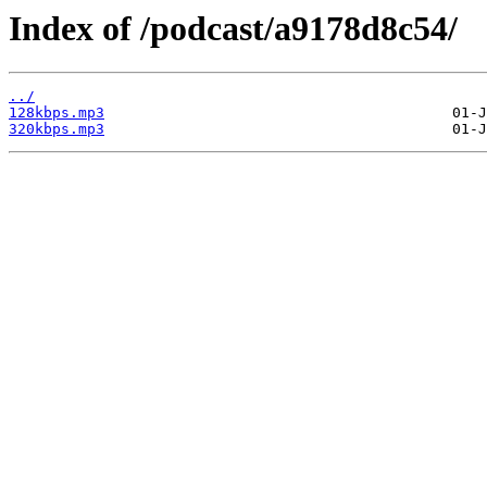
Index of /podcast/a9178d8c54/
../
128kbps.mp3
320kbps.mp3