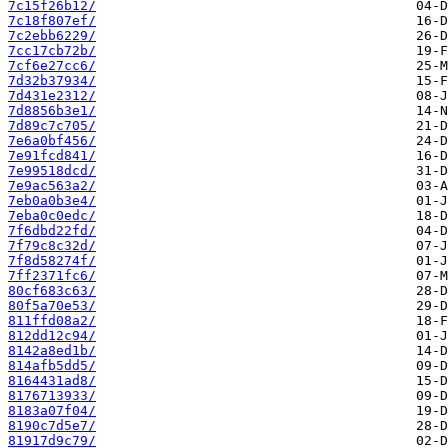
7c15f26b12/
7c18f807ef/
7c2ebb6229/
7cc17cb72b/
7cf6e27cc6/
7d32b37934/
7d431e2312/
7d8856b3e1/
7d89c7c705/
7e6a0bf456/
7e91fcd841/
7e99518dcd/
7e9ac563a2/
7eb0a0b3e4/
7eba0c0edc/
7f6dbd22fd/
7f79c8c32d/
7f8d58274f/
7ff2371fc6/
80cf683c63/
80f5a70e53/
811ffd08a2/
812dd12c94/
8142a8ed1b/
814afb5dd5/
8164431ad8/
8176713933/
8183a07f04/
8190c7d5e7/
81917d9c79/