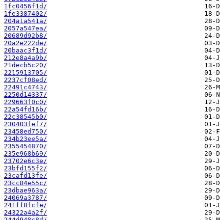
1fc0456f1d/
1fe3387402/
204a1a541a/
2057a547ea/
20689d92b8/
20a2e222de/
20baac3f1d/
212e8a4a9b/
21decb5c20/
2215913705/
2237cf08ed/
22491c4743/
2250d14337/
229663f0c0/
22a54fd16b/
22c38545b0/
230403fef7/
23458ed750/
234b23ee5a/
2355454870/
235e968b69/
23702e6c3e/
23bfd155f2/
23cafd13fe/
23cc84e55c/
23dbae963a/
24069a3787/
241ff8fcfe/
24322a4a2f/
244d948c8d/