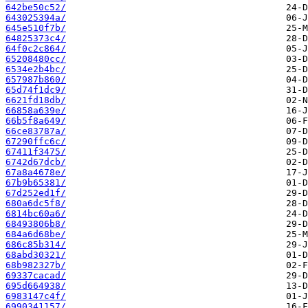
642be50c52/
643025394a/
645e510f7b/
64825373c4/
64f0c2c864/
65208480cc/
6534e2b4bc/
657987b860/
65d74f1dc9/
6621fd18db/
66858a639e/
66b5f8a649/
66ce83787a/
67290ffc6c/
67411f3475/
6742d67dcb/
67a8a4678e/
67b9b65381/
67d252ed1f/
680a6dc5f8/
6814bc60a6/
68493806b8/
684a6d68be/
686c85b314/
68abd30321/
68b982327b/
69337cacad/
695d664938/
6983147c4f/
6990341157/