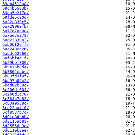
69ab4518a8/
69c4b5503b/
69da5e2f7d/
69fde5c90d/
6a22c839c5/
6a729063fb/
6a77a7ae0e/
6a7ee7e873/
6aa23839a3/
6ab06f2eff/
6ac248cd26/
6addc62960/
6af6bf4d1f/
6b29bbf309/
6b5e75b0da/
6b7802ecbc/
6b83fd3f9f/
6ba97a84e2/
6bdd82b58c/
6c206df604/
6c2b8d1d76/
6c564c7a83/
6c83a9538c/
6ca22aa4f0/
6cf8537b7c/
6d0fe8dbbb/
6d3115ab83/
6d35556e9a/
6d611eb8ee/
6d93f3dfda/