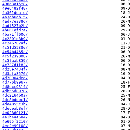
496a3a15f8/
49e6482f48/
4a361deafe/
4a3db6db15/
4ad77ea38d/
4adf527b2b/
4b661efd7a/
4ba71ff60d/
4c2301d8b9/
4c246782af/
4c51d5538e/
4c54b4465c/
4c5f239008/
4c5faab859/
4c737d1f82/
4d25e7434f/
4d3afa8576/
4d70904dea/
4d776b9967/
4d8ecc9314/
4db55d8978/
4dc2164b0a/
4dc8bddec1/
4de4855c3b/
4deceab8ef/
4e02860f21/
4e1b4ae584/
4e695f2210/
4ec2e99f08/