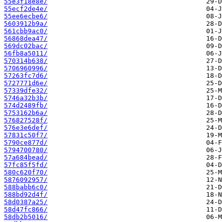
55e3f18e8e/
55ecf2de4e/
55ee6ecbe6/
5603912b9a/
561cbb9ac0/
56868dea47/
569dc02bac/
56fb8a5011/
570314b638/
5706960996/
57263fc7d6/
5727771d6e/
57339dfe32/
5746a32b3b/
574d2489fb/
5753162b6a/
576827528f/
576e3e6def/
57831c50f7/
5790ce877d/
5794700780/
57a684bead/
57fc85f5fd/
580c620f70/
5876092957/
588babb6c0/
588bd92d4f/
58d0387a25/
58d47fc866/
58db2b5016/