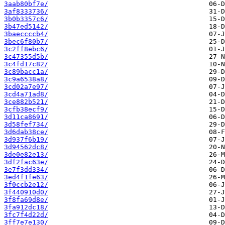
3aab80bf7e/
3af8333736/
3b0b3357c6/
3b47ed5142/
3baeccccb4/
3bec6f80b7/
3c2ff8ebc6/
3c47355d5b/
3c4fd17c82/
3c89bacc1a/
3c9a6538a8/
3cd02a7e97/
3cd4a71ad8/
3ce882b521/
3cfb38ecf9/
3d11ca8691/
3d58fef734/
3d6dab38ce/
3d937f6b19/
3d94562dc8/
3de0e82e13/
3df2fac63e/
3e7f3dd334/
3ed4f1fe63/
3f0ccb2e12/
3f440910d0/
3f8fa69d8e/
3fa912dc18/
3fc7f4d22d/
3ff7e7e130/