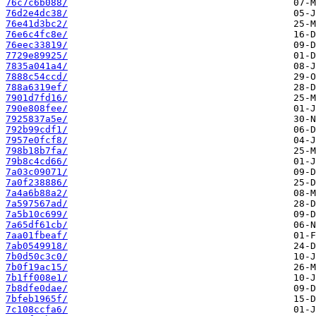
76c7c6b088/
76d2e4dc38/
76e41d3bc2/
76e6c4fc8e/
76eec33819/
7729e89925/
7835a041a4/
7888c54ccd/
788a6319ef/
7901d7fd16/
790e808fee/
7925837a5e/
792b99cdf1/
7957e0fcf8/
798b18b7fa/
79b8c4cd66/
7a03c09071/
7a0f238886/
7a4a6b88a2/
7a597567ad/
7a5b10c699/
7a65df61cb/
7aa01fbeaf/
7ab0549918/
7b0d50c3c0/
7b0f19ac15/
7b1ff008e1/
7b8dfe0dae/
7bfeb1965f/
7c108ccfa6/