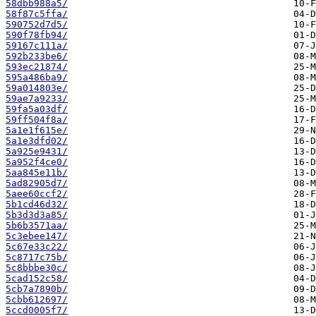
58dbb988a5/
58f87c5ffa/
590752d7d5/
590f78fb94/
59167c111a/
592b233be6/
593ec21874/
595a486ba9/
59a014803e/
59ae7a9233/
59fa5a03df/
59ff504f8a/
5a1e1f615e/
5a1e3dfd02/
5a925e9431/
5a952f4ce0/
5aa845e11b/
5ad82905d7/
5aee60ccf2/
5b1cd46d32/
5b3d3d3a85/
5b6b3571aa/
5c3ebee147/
5c67e33c22/
5c8717c75b/
5c8bbbe30c/
5cad152c58/
5cb7a7890b/
5cbb612697/
5ccd0005f7/