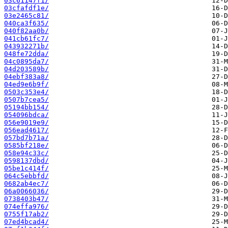
03c61147f1/
03cfafdf1e/
03e2465c81/
040ca3f635/
040f82aa0b/
041cb61fc7/
043932271b/
048fe72dda/
04c0895da7/
04d203589b/
04ebf383a8/
04ed9e6b9f/
0503c353e4/
0507b7cea5/
05194bb154/
054096bdca/
056e9019e9/
056ead4617/
057bd7b71a/
0585bf218e/
058e94c33c/
0598137dbd/
05be1c414f/
064c5ebbfd/
0682ab4ec7/
06a0066036/
0738403b47/
074effa976/
0755f17ab2/
07ed4bcad4/