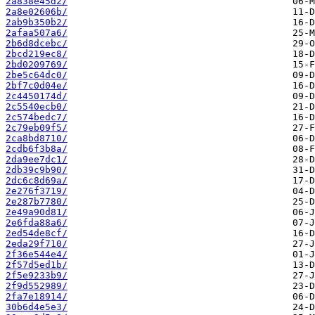
2a838e45d2/
2a8e02606b/
2ab9b350b2/
2afaa507a6/
2b6d8dcebc/
2bcd219ec8/
2bd0209769/
2be5c64dc0/
2bf7c0d04e/
2c4450174d/
2c5540ecb0/
2c574bedc7/
2c79eb09f5/
2ca8bd8710/
2cdb6f3b8a/
2da9ee7dc1/
2db39c9b90/
2dc6c8d69a/
2e276f3719/
2e287b7780/
2e49a90d81/
2e6fda88a6/
2ed54de8cf/
2eda29f710/
2f36e544e4/
2f57d5ed1b/
2f5e9233b9/
2f9d552989/
2fa7e18914/
30b6d4e5e3/