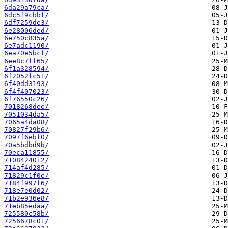
6da29a79ca/
6dc5f9cbbf/
6df7259de3/
6e28006ded/
6e750c835a/
6e7adc1190/
6ea70e5bcf/
6ee8c7ff65/
6f1a328594/
6f2052fc51/
6f40dd3193/
6f4f407023/
6f76550c26/
7018268dee/
7051034da5/
7065a4da08/
70827f29b6/
7097f6ebf0/
70a5bdbd9b/
70eca11855/
7108424012/
714af4d285/
71829c1f0e/
7184f997f6/
718e7e0d02/
71b2e936e8/
71eb85edaa/
725580c58b/
7256678c01/