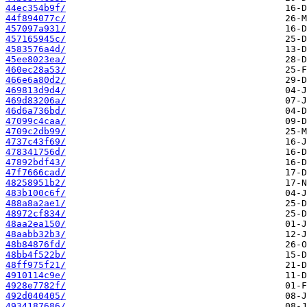
44ec354b9f/
44f894077c/
457097a931/
457165945c/
4583576a4d/
45ee8023ea/
460ec28a53/
466e6a80d2/
469813d9d4/
469d83206a/
46d6a736bd/
47099c4caa/
4709c2db99/
4737c43f69/
478341756d/
47892bdf43/
47f7666cad/
48258951b2/
483b100c6f/
488a8a2ae1/
48972cf834/
48aa2ea150/
48aabb32b3/
48b84876fd/
48bb4f522b/
48ff975f21/
4910114c9e/
4928e7782f/
492d040405/
4934187686/