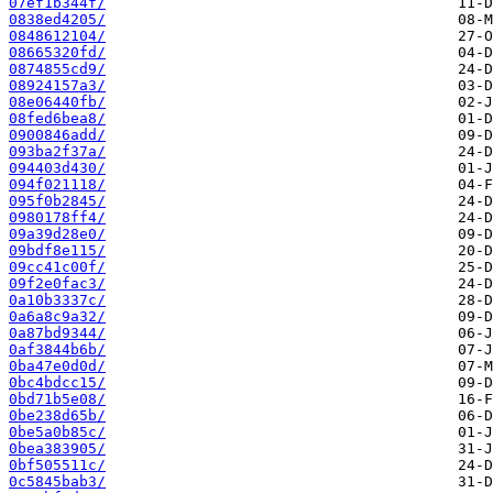
07ef1b344f/
0838ed4205/
0848612104/
08665320fd/
0874855cd9/
08924157a3/
08e06440fb/
08fed6bea8/
0900846add/
093ba2f37a/
094403d430/
094f021118/
095f0b2845/
0980178ff4/
09a39d28e0/
09bdf8e115/
09cc41c00f/
09f2e0fac3/
0a10b3337c/
0a6a8c9a32/
0a87bd9344/
0af3844b6b/
0ba47e0d0d/
0bc4bdcc15/
0bd71b5e08/
0be238d65b/
0be5a0b85c/
0bea383905/
0bf505511c/
0c5845bab3/