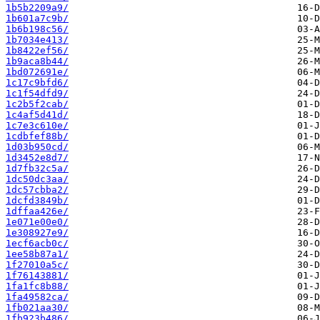
1b5b2209a9/
1b601a7c9b/
1b6b198c56/
1b7034e413/
1b8422ef56/
1b9aca8b44/
1bd072691e/
1c17c9bfd6/
1c1f54dfd9/
1c2b5f2cab/
1c4af5d41d/
1c7e3c610e/
1cdbfef88b/
1d03b950cd/
1d3452e8d7/
1d7fb32c5a/
1dc50dc3aa/
1dc57cbba2/
1dcfd3849b/
1dffaa426e/
1e071e00e0/
1e308927e9/
1ecf6acb0c/
1ee58b87a1/
1f27010a5c/
1f76143881/
1fa1fc8b88/
1fa49582ca/
1fb021aa30/
1fb923b486/