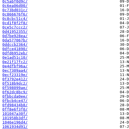
0c5abf0d9c/
0c6ea06d00/
0c73bd031c/
0c866676f6/
0c8cbc51c4/
0cd1f8f2f8/
0ce5c7ccc2/
0d41952355/
0d7be928ea/
0da577067b/
0ddccb2364/
0dfce41890/
0dfd6952eb/
0e1ad51c10/
0e21f17fc2/
0e4dfbf96a/
0ec7309aa4/
0ecf23319e/
0f3792e412/
0f518b9dc2/
0f598099ae/
0f62dc8bc9/
0fbbcda0ee/
0fbcb4ce47/
0fd98434b8/
0ff8e6f3f0/
101047a30f/
101958b3df/
1046e196d4/
1061934d91/