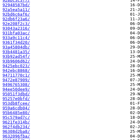
928bc3c3f7/
92948587bd/
92a5ea5a11/
92bd6c6af6/
92db6f23a6/
92e208f2c3/
93043a2316/
931bfa03ac/
933a9c11c4/
9361f34d20/
93a45804db/
93b4481a35/
93b92ad54f/
93b9606d62/
9425ebc023/
942ebc8868/
94711770c1/
9472e87909/
9496765308/
94ee50dee9/
95051f3dbd/
95257e0bfd/
953db8fcee/
959a6cdb04/
95b6485e80/
95c579ad7c/
9621fe314b/
962f4db234/
96308d2ba8/
9632096fba/