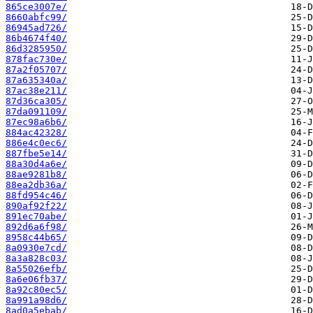
865ce3007e/
8660abfc99/
86945ad726/
86b4674f40/
86d3285950/
878fac730e/
87a2f05707/
87a635340a/
87ac38e211/
87d36ca305/
87da091109/
87ec98a6b6/
884ac42328/
886e4c0ec6/
887fbe5e14/
88a30d4a6e/
88ae9281b8/
88ea2db36a/
88fd954c46/
890af92f22/
891ec70abe/
892d6a6f98/
8958c44b65/
8a0930e7cd/
8a3a828c03/
8a55026efb/
8a6e06fb37/
8a92c80ec5/
8a991a98d6/
8ad0a5ebab/