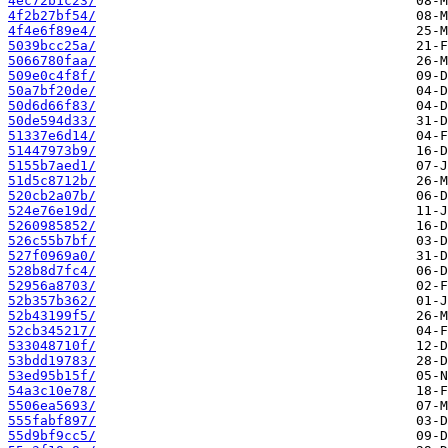
4ec72b1c23/
4f2b27bf54/
4f4e6f89e4/
5039bcc25a/
5066780faa/
509e0c4f8f/
50a7bf20de/
50d6d66f83/
50de594d33/
51337e6d14/
51447973b9/
5155b7aed1/
51d5c8712b/
520cb2a07b/
524e76e19d/
5260985852/
526c55b7bf/
527f0969a0/
528b8d7fc4/
52956a8703/
52b357b362/
52b43199f5/
52cb345217/
533048710f/
53bdd19783/
53ed95b15f/
54a3c10e78/
5506ea5693/
555fabf897/
55d9bf9cc5/