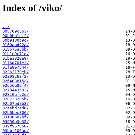
Index of /viko/
../
005709c363/
00b0bb1af2/
00b9180b9c/
0160abd22a/
018575a5bb/
01b1e9c71d/
01baa820a9/
01f6d701ef/
01fa9e7b44/
02363179eb/
02393263f2/
026403815c/
02656a89f4/
0278443592/
02810afe2d/
028723205b/
02a07ed7b8/
02aebd2ad6/
02b0bbe806/
03138602bf/
03950e3e35/
039f957650/
03bbf100ad/