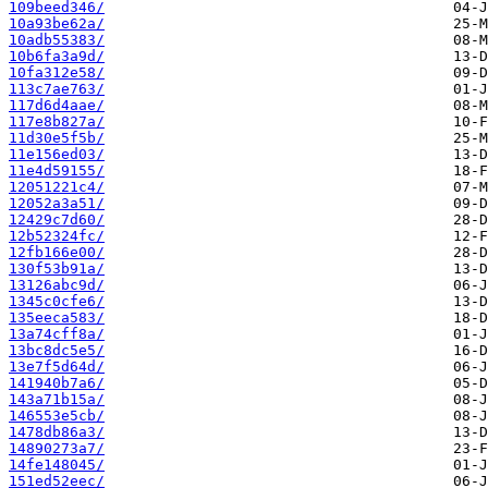
109beed346/
10a93be62a/
10adb55383/
10b6fa3a9d/
10fa312e58/
113c7ae763/
117d6d4aae/
117e8b827a/
11d30e5f5b/
11e156ed03/
11e4d59155/
12051221c4/
12052a3a51/
12429c7d60/
12b52324fc/
12fb166e00/
130f53b91a/
13126abc9d/
1345c0cfe6/
135eeca583/
13a74cff8a/
13bc8dc5e5/
13e7f5d64d/
141940b7a6/
143a71b15a/
146553e5cb/
1478db86a3/
14890273a7/
14fe148045/
151ed52eec/