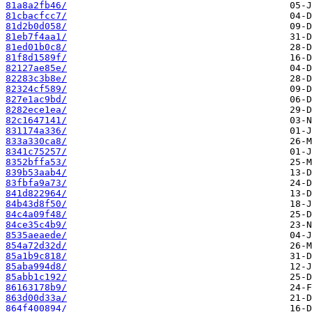
81a8a2fb46/
81cbacfcc7/
81d2b0d058/
81eb7f4aa1/
81ed01b0c8/
81f8d1589f/
82127ae85e/
82283c3b8e/
82324cf589/
827e1ac9bd/
8282ece1ea/
82c1647141/
831174a336/
833a330ca8/
8341c75257/
8352bffa53/
839b53aab4/
83fbfa9a73/
841d822964/
84b43d8f50/
84c4a09f48/
84ce35c4b9/
8535aeaede/
854a72d32d/
85a1b9c818/
85aba994d8/
85abb1c192/
86163178b9/
863d00d33a/
864f400894/