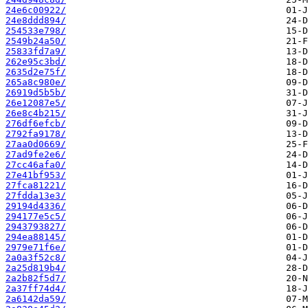
24e6c00922/
24e8ddd894/
254533e798/
2549b24a50/
25833fd7a9/
262e95c3bd/
2635d2e75f/
265a8c980e/
26919d5b5b/
26e12087e5/
26e8c4b215/
276df6efcb/
2792fa9178/
27aa0d0669/
27ad9fe2e6/
27cc46afa0/
27e41bf953/
27fca81221/
27fdda13e3/
29194d4336/
294177e5c5/
2943793827/
294ea88145/
2979e71f6e/
2a0a3f52c8/
2a25d819b4/
2a2b82f5d7/
2a37ff74d4/
2a6142da59/