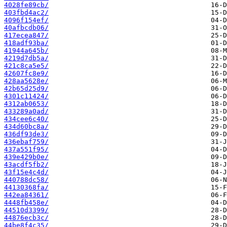
4028fe89cb/
403fbd4ac2/
4096f154ef/
40afbcdb06/
417ecea847/
418adf93ba/
41944a645b/
4219d7db5a/
421c8ca5e5/
42607fc8e9/
428aa5628e/
42b65d25d9/
4301c11424/
4312ab0653/
433289a0ad/
434cee6c40/
434d60bc8a/
436df93de3/
436ebaf759/
437a551f95/
439e429b0e/
43acdf5fb2/
43f15e4c4d/
440788dc58/
44130368fa/
442ea84361/
4448fb458e/
44510d3399/
44876ecb3c/
44be8f4c35/