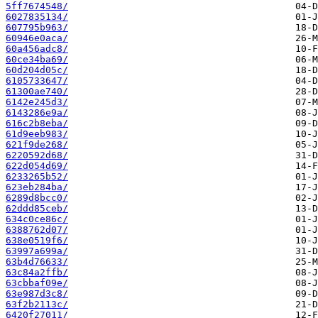
5ff7674548/
6027835134/
607795b963/
60946e0aca/
60a456adc8/
60ce34ba69/
60d204d05c/
6105733647/
61300ae740/
6142e245d3/
6143286e9a/
616c2b8eba/
61d9eeb983/
621f9de268/
6220592d68/
622d054d69/
6233265b52/
623eb284ba/
6289d8bcc0/
62ddd85ceb/
634c0ce86c/
6388762d07/
638e0519f6/
63997a699a/
63b4d76633/
63c84a2ffb/
63cbbaf09e/
63e987d3c8/
63f2b2113c/
6420f27011/