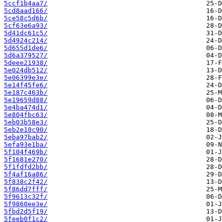
5ccf1b4aa7/
5cd8aad166/
5ce58c5d6b/
5cf63e6a93/
5d41dc61c5/
5d4924c214/
5d655d1de6/
5d6a379527/
5deee21938/
5e024db512/
5e06399e3e/
5e14f45fe6/
5e187c463b/
5e19659d88/
5e4ba474d1/
5e804fbc63/
5eb03b58e3/
5eb2e10c90/
5eba97bab2/
5efa93e1ba/
5f104f469b/
5f1681e270/
5f1fdfd2bb/
5f4af16a86/
5f838c2f42/
5f86dd7fff/
5f9613c32f/
5f9860ee3e/
5fbd2d5f19/
5feeb0f1c2/