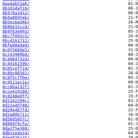
8aedab53a6/
8b3d3daf16/
8b470a3d12/
8b4a88d5eb/
8b5ec6ed46/
8b80e32cc8/
8b9f63e993/
8bc7f093c5/
8bcd161712/
8bfeb8eda9/
8c0f5669e5/
8c243989bd/
8c40647324/
8c4416259b/
8c65ceff14/
8c89c88391/
8c8f5c7fbe/
8c9511ec1e/
8cc8ba132f/
8cce419180/
8cd248e9ff/
8d1162299c/
8d22a4d748/
8d29e4b7fd/
8d2a80b711/
8d5605857c/
8d894f4cfe/
8da2f5e388/
8db31eda14/
8de4036a25/