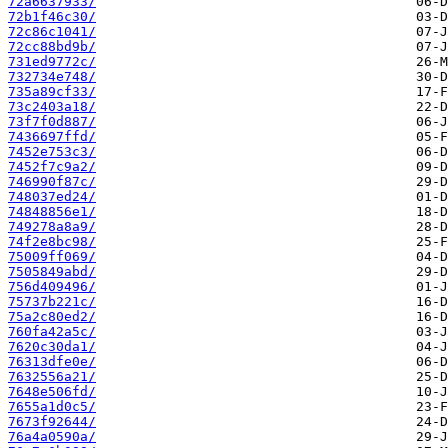
72a6637933/
72b1f46c30/
72c86c1041/
72cc88bd9b/
731ed9772c/
732734e748/
735a89cf33/
73c2403a18/
73f7f0d887/
7436697ffd/
7452e753c3/
7452f7c9a2/
746990f87c/
748037ed24/
74848856e1/
749278a8a9/
74f2e8bc98/
75009ff069/
7505849abd/
756d409496/
75737b221c/
75a2c80ed2/
760fa42a5c/
7620c30da1/
76313dfe0e/
7632556a21/
7648e506fd/
7655a1d0c5/
7673f92644/
76a4a0590a/