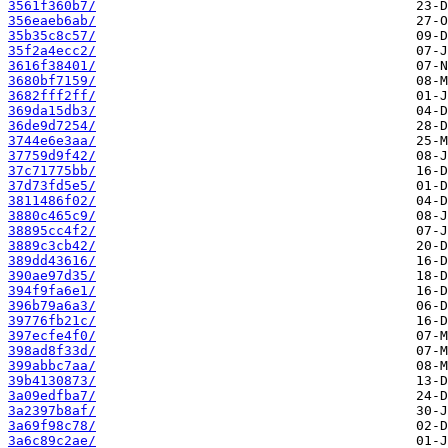
3561f360b7/
356eaeb6ab/
35b35c8c57/
35f2a4ecc2/
3616f38401/
3680bf7159/
3682fff2ff/
369da15db3/
36de9d7254/
3744e6e3aa/
37759d9f42/
37c71775bb/
37d73fd5e5/
3811486f02/
3880c465c9/
38895cc4f2/
3889c3cb42/
389dd43616/
390ae97d35/
394f9fa6e1/
396b79a6a3/
39776fb21c/
397ecfe4f0/
398ad8f33d/
399abbc7aa/
39b4130873/
3a09edfba7/
3a2397b8af/
3a69f98c78/
3a6c89c2ae/