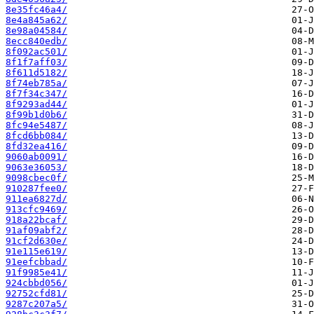
8e35fc46a4/
8e4a845a62/
8e98a04584/
8ecc840edb/
8f092ac501/
8f1f7aff03/
8f611d5182/
8f74eb785a/
8f7f34c347/
8f9293ad44/
8f99b1d0b6/
8fc94e5487/
8fcd6bb084/
8fd32ea416/
9060ab0091/
9063e36053/
9098cbec0f/
910287fee0/
911ea6827d/
913cfc9469/
918a22bcaf/
91af09abf2/
91cf2d630e/
91e115e619/
91eefcbbad/
91f9985e41/
924cbbd056/
92752cfd81/
9287c207a5/