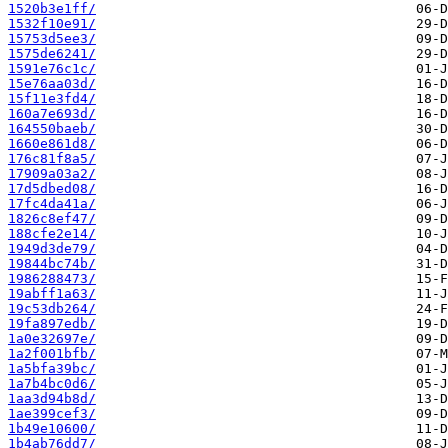
1520b3e1ff/
1532f10e91/
15753d5ee3/
1575de6241/
1591e76c1c/
15e76aa03d/
15f11e3fd4/
160a7e693d/
164550baeb/
1660e861d8/
176c81f8a5/
17909a03a2/
17d5dbed08/
17fc4da41a/
1826c8ef47/
188cfe2e14/
1949d3de79/
19844bc74b/
1986288473/
19abff1a63/
19c53db264/
19fa897edb/
1a0e32697e/
1a2f001bfb/
1a5bfa39bc/
1a7b4bc0d6/
1aa3d94b8d/
1ae399cef3/
1b49e10600/
1b4ab76dd7/