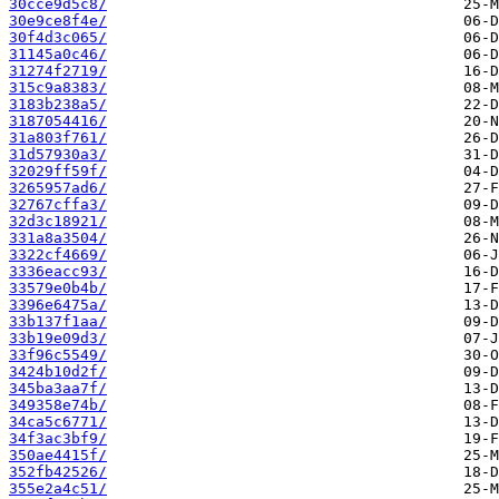
30cce9d5c8/
30e9ce8f4e/
30f4d3c065/
31145a0c46/
31274f2719/
315c9a8383/
3183b238a5/
3187054416/
31a803f761/
31d57930a3/
32029ff59f/
3265957ad6/
32767cffa3/
32d3c18921/
331a8a3504/
3322cf4669/
3336eacc93/
33579e0b4b/
3396e6475a/
33b137f1aa/
33b19e09d3/
33f96c5549/
3424b10d2f/
345ba3aa7f/
349358e74b/
34ca5c6771/
34f3ac3bf9/
350ae4415f/
352fb42526/
355e2a4c51/